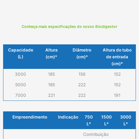
Conheça mais especificações do nosso Biodigestor
Capacidade
Altura
Diâmetro
Altura do tubo
(L)
(cm)*
(cm)*
de entrada
(cm)*
3000
185
156
152
5000
185
222
152
7000
221
222
191
Empreendimento
Indicação
750
1500
3000
L*
L*
L*
Contribuição