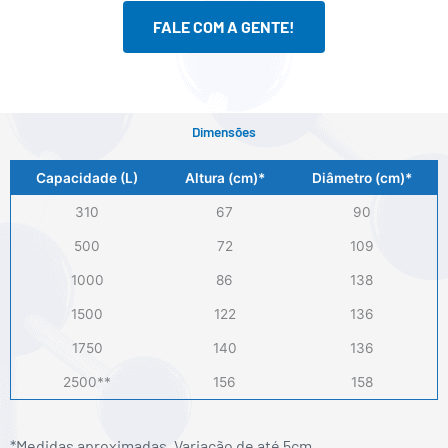
FALE COM A GENTE!
Dimensões
Capacidade (L)
Altura (cm)*
Diâmetro (cm)*
310
67
90
500
72
109
1000
86
138
1500
122
136
1750
140
136
2500**
156
158
*Medidas aproximadas. Variação de até 5cm