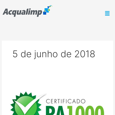
Ir
para
o
conteúdo
5 de junho de 2018
Acqualimp
conquista
Selo
RA1000
do
ReclameAqui