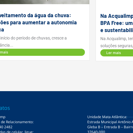
veitamento da água da chuva:
Na Acqualimp
ções para aumentar a autonomia
BPA Free: u
ca
e sustentabil
início do período de chuvas, cresce a
Na Acqualimp, te
ância...
soluções seguras,
 mais
Ler mais
atos
imp
Unidade Mata Atlântica:
l de Relacionamento:
Estrada Municipal Antônio 
40 2482
Gleba B – Entrada B – Bair
s de celular, ligue:
37640-000