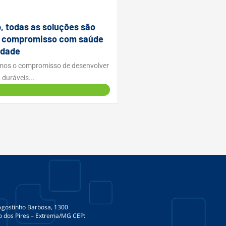
, todas as soluções são
m compromisso com saúde
idade
mos o compromisso de desenvolver
 duráveis...
Agostinho Barbosa, 1300
ro dos Pires – Extrema/MG CEP: