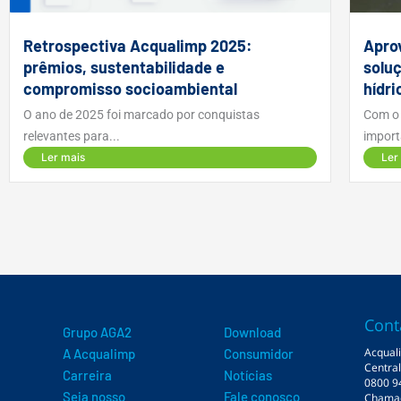
Retrospectiva Acqualimp 2025:
Apro
prêmios, sustentabilidade e
solu
compromisso socioambiental
hídri
O ano de 2025 foi marcado por conquistas
Com o 
relevantes para...
import
Ler mais
Ler
Cont
Grupo AGA2
Download
Acqual
A Acqualimp
Consumidor
Centra
Carreira
Notícias
0800 9
Seja nosso
Fale conosco
Chamada