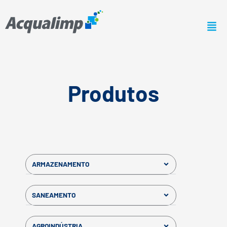
Ir
para
o
conteúdo
Produtos
ARMAZENAMENTO
SANEAMENTO
AGROINDÚSTRIA