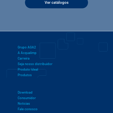
Ver catálogos
Grupo AGA2
A Acqualimp
Carreira
Seja nosso distribuidor
Produto Ideal
Produtos
Download
Consumidor
Notícias
Fale conosco