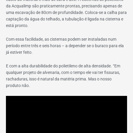
da Acqualimp são praticamente prontas, precisando apenas de
uma escavação de 80cm de profundidade. Coloca-se a calha para
captação da água do telhado, a tubulação é ligada na cisterna e
está pronto.
Com essa facilidade, as cisternas podem ser instaladas num
período entre três e seis horas – a depender se o buraco para ela
já estiver feito.
E com a alta durabilidade do polietileno de alta densidade. “Em
qualquer projeto de alvenaria, com o tempo ele vai ter fissuras,
rachaduras, isso é natural da matéria prima. Mas o nosso
produto não.