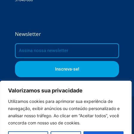
Newsletter
E-
mail
Inscreva-se!
Valorizamos sua privacidade
Utilizamos cookies para aprimorar sua experiência de
Política de Privacidade
© Acqualimp 2026
navegação, exibir anúncios ou conteúdo personalizado e
analisar nosso tráfego. Ao clicar em “Aceitar todos”, você
Desenvolvido por: Arpejo Publicidade
concorda com nosso uso de cookies.
L
I
Y
F
i
n
o
a