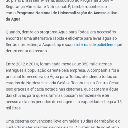
do plano Brasil sem Miséria, associado ao Programa 2.069 –
Segurança Alimentar e Nutricional. É, também, conhecido
como
Programa Nacional de Universalização do Acesso e Uso
da Água
Quando, dentro do programa Água para Todos, era necessário
encontrar uma alternativa rápida e eficiente para levar água ao
Sertão nordestino, a Acqualimp e suas
cisternas de polietileno
que
deram conta do recado.
Entre 2012 e 2014, foram nada menos que 350 mil cisternas
entregues à população carente pela empresa. A companhia foi a
principal fornecedora do Água para Todos, atendendo todos os
estados do Nordeste e ainda Goiás e Tocantins, no Centro-Oeste.
Isso graças à eficácia notada nas cisternas, que captam a água
das chuvas para que as famílias possam armazená-la e ter
acesso a ela nos períodos de estiagem – a capacidade chega a 16
mil litros.
Uma cisterna convencional leva em média 10 dias de trabalho e o
custo do material e mão de obra é alto. A cisternas de polietileno