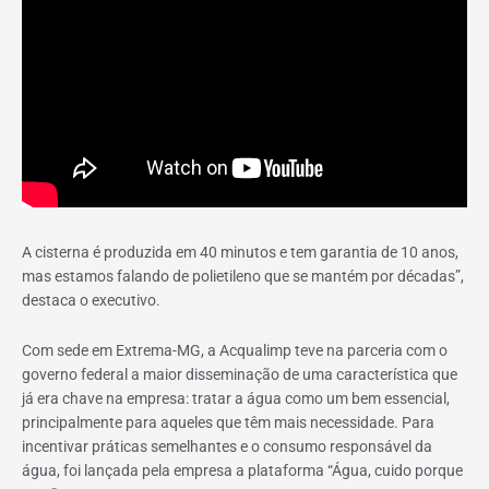
A cisterna é produzida em 40 minutos e tem garantia de 10 anos,
mas estamos falando de polietileno que se mantém por décadas”,
destaca o executivo.
Com sede em Extrema-MG, a Acqualimp teve na parceria com o
governo federal a maior disseminação de uma característica que
já era chave na empresa: tratar a água como um bem essencial,
principalmente para aqueles que têm mais necessidade. Para
incentivar práticas semelhantes e o consumo responsável da
água, foi lançada pela empresa a plataforma “Água, cuido porque